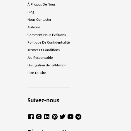
À Propos De Nous
Blog
Nous Contacter
Auteure
Comment Nous Évaluons
Politique De Confidentialité
Termes Et Conditions
Jeu Responsable
Divulgation de l’affiliation
Plan Du Site
Suivez-nous