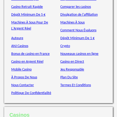
Casino Retrait Rapide
Comparer les casinos
Dépôt Minimum De 5 €
Divulgation de l'affiliation
Machines À Sous Pour De
Machines À Sous
L'Argent Réel
Comment Nous Évaluons
Auteure
Dépôt Minimum De 1 €
ANJ Casinos
Crypto
Bonus de casino en France
Nouveaux casinos en ligne
Casino en Argent Réel
Casino en Direct
Mobile Casino
Jeu Responsable
À Propos De Nous
Plan Du Site
Nous Contacter
Termes Et Conditions
Politique De Confidentialité
Casinos