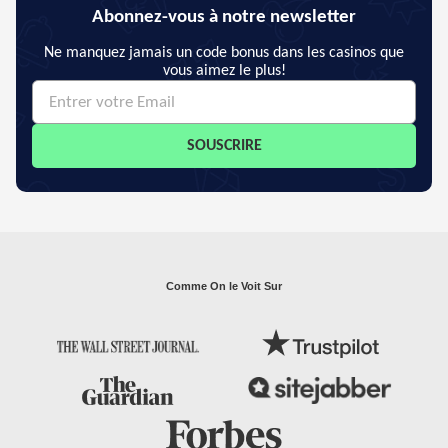
Abonnez-vous à notre newsletter
Ne manquez jamais un code bonus dans les casinos que
vous aimez le plus!
SOUSCRIRE
Comme On le Voit Sur