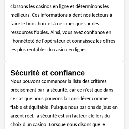
classons les casinos en ligne et déterminons les
meilleurs. Ces informations aident nos lecteurs à
faire le bon choix et à ne jouer que sur des
ressources fiables. Ainsi, vous avez confiance en
l'honnêteté de l'opérateur et connaissez les offres
les plus rentables du casino en ligne.
Sécurité et confiance
Nous pouvons commencer la liste des critères
précisément par la sécurité, car ce n'est que dans
ce cas que nous pouvons la considérer comme
fiable et équitable. Puisque nous parlons de jeux en
argent réel, la sécurité est un facteur clé lors du
choix d'un casino. Lorsque nous disons que le