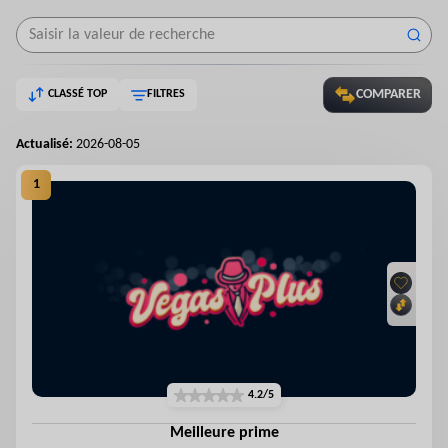
d’autres critères pour sélectionner les meilleurs casinos de France ;
les méthodes disponibles pour retirer des fonds des clubs en ligne ;
les problèmes que vous pouvez rencontrer lors de l’encaissement des
fonds du casino ;
COMPARER
CLASSÉ TOP
FILTRES
nos recommandations pour choisir le meilleur moyen de paiement
pour votre jeu ;
les avantages des casinos avec un retrait rapide de l’argent et d’autres
Actualisé:
2026-08-05
informations utiles.
4.2/5
Meilleure prime