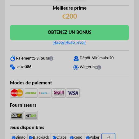
Meilleure prime
€200
OBTENEZ UN BONUS
Happy Hugo revoir
Dépôt Minimal:
€20
Paiement
1-3 jours
Jeux:
386
Wagering
Modes de paiement
Fournisseurs
Jeux disponibles
Bingo
Blackjack
Craps
Keno
Poker
+5