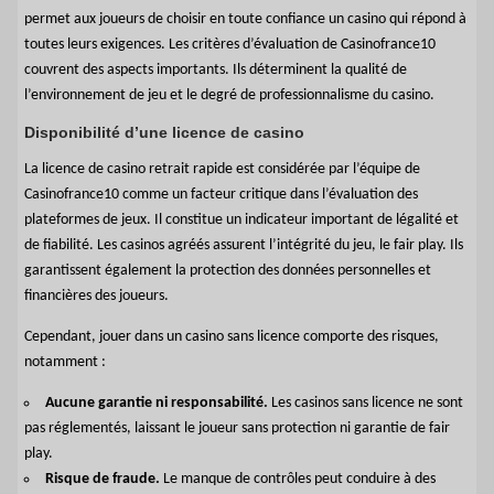
permet aux joueurs de choisir en toute confiance un casino qui répond à
toutes leurs exigences. Les critères d’évaluation de Casinofrance10
couvrent des aspects importants. Ils déterminent la qualité de
l’environnement de jeu et le degré de professionnalisme du casino.
Disponibilité d’une licence de casino
La licence de casino retrait rapide est considérée par l’équipe de
Casinofrance10 comme un facteur critique dans l’évaluation des
plateformes de jeux. Il constitue un indicateur important de légalité et
de fiabilité. Les casinos agréés assurent l’intégrité du jeu, le fair play. Ils
garantissent également la protection des données personnelles et
financières des joueurs.
Cependant, jouer dans un casino sans licence comporte des risques,
notamment :
Aucune garantie ni responsabilité.
Les casinos sans licence ne sont
pas réglementés, laissant le joueur sans protection ni garantie de fair
play.
Risque de fraude.
Le manque de contrôles peut conduire à des