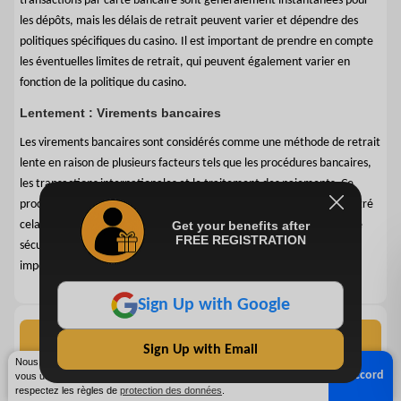
transactions par carte bancaire sont généralement instantanées pour
les dépôts, mais les délais de retrait peuvent varier et dépendre des
politiques spécifiques du casino. Il est important de prendre en compte
les éventuelles limites de retrait, qui peuvent également varier en
fonction de la politique du casino.
Lentement : Virements bancaires
Les virements bancaires sont considérés comme une méthode de retrait
lente en raison de plusieurs facteurs tels que les procédures bancaires,
les transactions internationales et le traitement des paiements. Ce
processus peut prendre de plusieurs jours à plusieurs semaines. Malgré
Get your benefits after
cela, les virements bancaires offrent un haut niveau de fiabilité et de
FREE REGISTRATION
sécurité. Ils sont particulièrement privilégiés pour les montants
importants où la sécurité est une priorité.
Sign Up with Google
Quels sont les problèmes que je peux
Sign Up with Email
rencontrer lorsque je retire des fonds
Nous utilisons des cookies pour améliorer l'expérience utilisateur. Si
APP
APP
APP
APP
APP
d'un casino en ligne ?
D'accord
vous utilisez nos services, vous acceptez l'utilisation de cookies et
respectez les règles de
protection des données
.