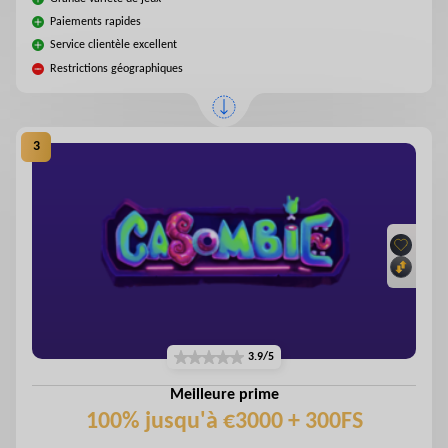
Paiements rapides
Service clientèle excellent
Restrictions géographiques
3.9/5
Meilleure prime
100% jusqu'à €3000 + 300FS