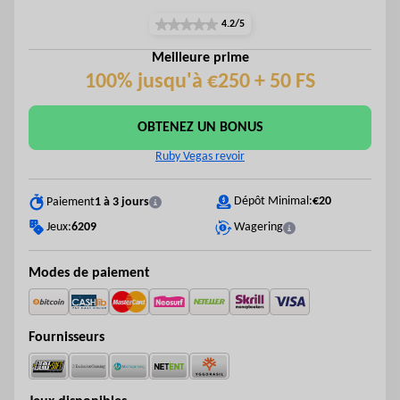
4.2/5
Meilleure prime
100% jusqu'à €250 + 50 FS
OBTENEZ UN BONUS
Ruby Vegas revoir
Dépôt Minimal:
€20
Paiement
1 à 3 jours
Jeux:
6209
Wagering
Modes de paiement
Fournisseurs