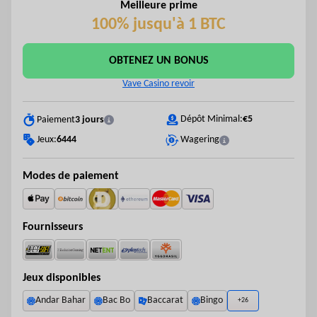
Meilleure prime
100% jusqu'à 1 BTC
OBTENEZ UN BONUS
Vave Casino revoir
Dépôt Minimal:
€5
Paiement
3 jours
Jeux:
6444
Wagering
Modes de paiement
Fournisseurs
Jeux disponibles
Andar Bahar
Bac Bo
Baccarat
Bingo
+26