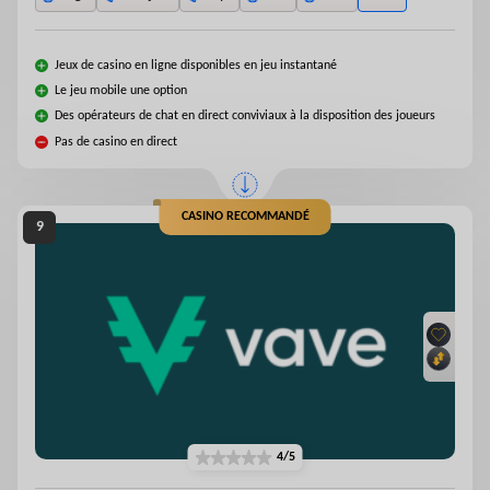
Jeux de casino en ligne disponibles en jeu instantané
Le jeu mobile une option
Des opérateurs de chat en direct conviviaux à la disposition des joueurs
Pas de casino en direct
CASINO RECOMMANDÉ
4/5