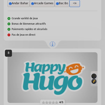
This is a war against democratic values, human rights
Andar Bahar
Arcade Games
Bac Bo
+16
and peace. We can make impact and help with our
donations.
Grande variété de jeux
Donate Option 1
Bonus de bienvenue attractifs
Paiements rapides et sécurisés
Donate Option 2
Pas de jeux en direct
4/5