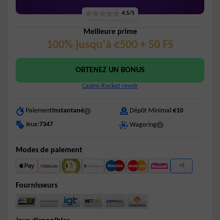
4.5/5
Meilleure prime
100% jusqu'à €500 + 50 FS
OBTENEZ UN BONUS
Casino Rocket revoir
Dépôt Minimal:
€10
Paiement
Instantané
Jeux:
7347
Wagering
Modes de paiement
+3
Fournisseurs