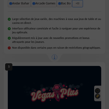
Andar Bahar
Arcade Games
Bac Bo
+22
Large sélection de jeux variés, des machines à sous aux jeux de table et au
casino en direct.
Interface utilisateur conviviale et facile à naviguer pour une expérience de
jeu optimale.
Régulièrement mis à jour avec de nouvelles promotions et bonus
attrayants pour les joueurs.
Non disponible dans certains pays en raison de restrictions géographiques.