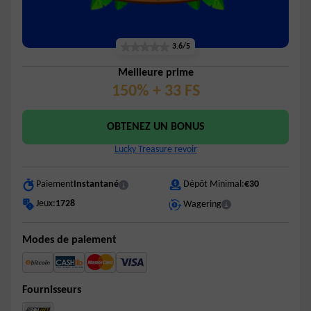
3.6/5
Meilleure prime
150% + 33 FS
OBTENEZ UN BONUS
Lucky Treasure revoir
Dépôt Minimal:
€30
Paiement
Instantané
Jeux:
1728
Wagering
Modes de paiement
Fournisseurs