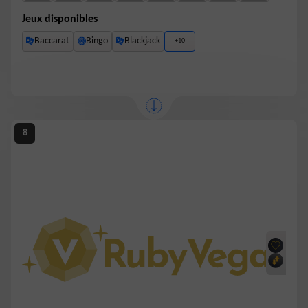
Jeux disponibles
Baccarat
Bingo
Blackjack
+10
We stand with people of Ukraine.
Russia is not “just” attacking the Ukraine people.