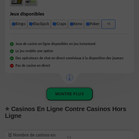
Jeux disponibles
Bingo
Blackjack
Craps
Keno
Poker
+5
Jeux de casino en ligne disponibles en jeu instantané
Le jeu mobile une option
Des opérateurs de chat en direct conviviaux à la disposition des joueurs
Pas de casino en direct
MONTRE PLUS
⭐ Casinos En Ligne Contre Casinos Hors
Ligne
🥇 Nombre de casinos en
21