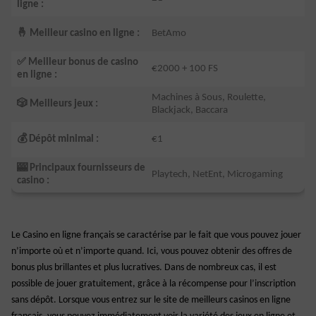
ligne :
🤞 Meilleur casino en ligne :
BetAmo
✅ Meilleur bonus de casino
€2000 + 100 FS
en ligne :
Machines à Sous, Roulette,
🎲 Meilleurs jeux :
Blackjack, Baccara
💰 Dépôt minimal :
€1
🎰 Principaux fournisseurs de
Playtech, NetEnt, Microgaming
casino :
Le Casino en ligne français se caractérise par le fait que vous pouvez jouer
n’importe où et n’importe quand. Ici, vous pouvez obtenir des offres de
bonus plus brillantes et plus lucratives. Dans de nombreux cas, il est
possible de jouer gratuitement, grâce à la récompense pour l’inscription
sans dépôt. Lorsque vous entrez sur le site de meilleurs casinos en ligne