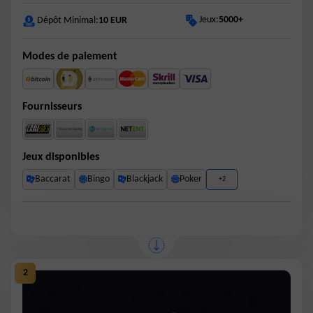
Jeux:
5000+
Dépôt Minimal:
10 EUR
Modes de paiement
Fournisseurs
Jeux disponibles
Baccarat
Bingo
Blackjack
Poker
+2