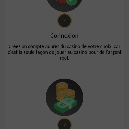
2
Connexion
Créez un compte auprès du casino de votre choix, car
c'est la seule façon de jouer au casino pour de l'argent
réel.
3