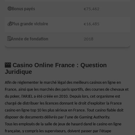
🤑Bonus payés
€75,462
💰Plus grande victoire
€16,485
🗓️Année de fondation
2018
🎰 Casino Online France : Question
Juridique
Afin de réglementer le marché légal des meilleurs casinos en ligne en
France, ainsi que les marchés des paris sportifs, des courses de chevaux et
du poker, l’ARJEL a été créée en 2010. Depuis lors, cet organisme est
chargé de distribuer les licences donnant le droit d’exploiter la France
casino en ligne top 10 les plus sérieux en France.
Tout casino fiable doit
disposer de documents délivrés par l’une de Gaming Authority.
Tous les employés de la salle de jeux de hasard dand le casino en ligne
française, y compris les superviseurs, doivent passer par l’étape