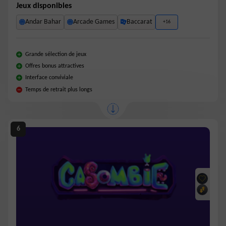
Jeux disponibles
Andar Bahar
Arcade Games
Baccarat
+16
Grande sélection de jeux
Offres bonus attractives
Interface conviviale
Temps de retrait plus longs