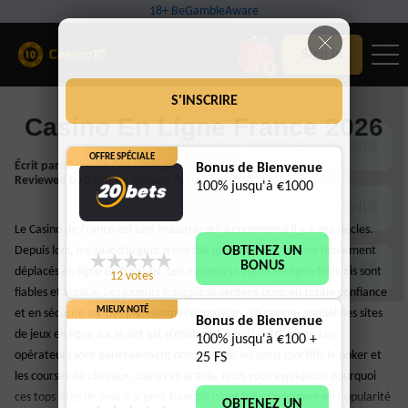
18+ BeGambleAware
Promotions
Modes De Paiemen
Types De Jeux
Développeurs
Dépôt Minimal
Sign in
€5
€10
3
BONUS
Apple Pay
Andar Bahar
Betsoft
€15
€77
Bitcoin
Arcade Games
Evolution Gaming
€20
S'INSCRIRE
Les plus gros bonus
CASHlib
Bac Bo
IGT
€25
€100
Casino En Ligne France 2026
Dogecoin
Baccarat
Microgaming
€30
Ethereum
Bingo
NetEnt
€150
€500 + 200
OBTENEZ UN BONUS
Maestro
Blackjack
Novomatic
FS
OFFRE SPÉCIALE
€200
Écrit par:
Vivianne Orn
|
Actualisé:
2026-08-05
Bonus de Bienvenue
Mastercard
Briscola
Playtech
Reviewed by:
Mathéo Simon
|
Actualisé:
2026-08-05
Neosurf
Burraco
RTG
100%
100% jusqu'à €1000
€250
Neteller
Craps
Yggdrasil Gaming
jusqu'à
OBTENEZ UN BONUS
€300
PayPal
Crash Games
€500 + 200
Paysafe Card
Crazy Time
FS
Le Casino de France est une industrie qui a commencé il y a des siècles.
€350
Skrill
Dice
Depuis lors, les jeux d’argent n’ont fait qu’évoluer et se sont finalement
OBTENEZ UN
Visa
Domino
€400
BONUS
OBTENEZ UN BONUS
Dragon Tiger
déplacés en ligne en français. Les meilleurs casinos en ligne français sont
12
votes
€500
Dream Catcher
fiables et légaux. Les joueurs français se sentent donc en totale confiance
Keno
€750
MIEUX NOTÉ
et en sécurité sur des plateformes éprouvées. Le revenu annuel des sites
Lightning Dice
Bonus de Bienvenue
Live Baccarat
€800
de jeux en ligne sur le net est d’environ 1,5 milliard d’euros. Les
100% jusqu'à €100 +
Live Blackjack
€1000
opérateurs sont généralement dominés par les paris sportifs, le poker et
Live Games
25 FS
Live Poker
€1500
les courses de chevaux. Dans cet article, nous vous expliquons pourquoi
Live Roulette
сes tops sites de jeux d’argent français n’ont fait que gagner en popularité
€1600
Live Sic Bo
OBTENEZ UN