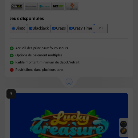
Jeux disponibles
Bingo
Blackjack
Craps
Crazy Time
+15
Accueil des principaux fournisseurs
Options de paiement multiples
Faible montant minimum de dépôt/retrait
Restrictions dans plusieurs pays