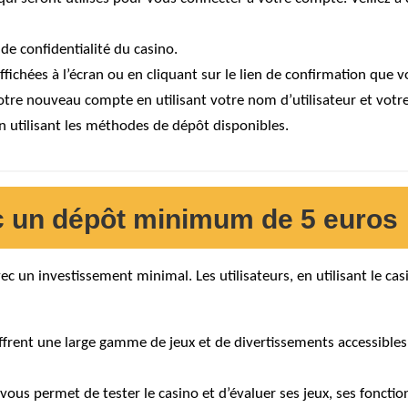
 de confidentialité du casino.
ffichées à l’écran ou en cliquant sur le lien de confirmation que 
otre nouveau compte en utilisant votre nom d’utilisateur et votr
 utilisant les méthodes de dépôt disponibles.
c un dépôt minimum de 5 euros
vec un investissement minimal. Les utilisateurs, en utilisant le 
frent une large gamme de jeux et de divertissements accessibles 
 vous permet de tester le casino et d’évaluer ses jeux, ses fonctio