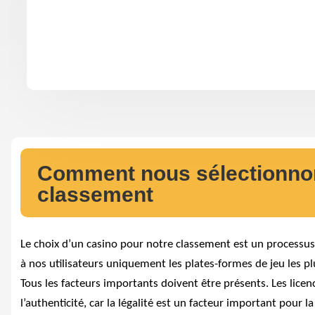
Comment nous sélectionnon
classement
Le choix d’un casino pour notre classement est un processus 
à nos utilisateurs uniquement les plates-formes de jeu les pl
Tous les facteurs importants doivent être présents. Les lice
l’authenticité, car la légalité est un facteur important pour la