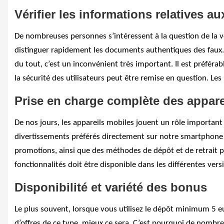
Vérifier les informations relatives au
De nombreuses personnes s’intéressent à la question de la vé
distinguer rapidement les documents authentiques des faux. Il e
du tout, c’est un inconvénient très important. Il est préférab
la sécurité des utilisateurs peut être remise en question. Les
Prise en charge complète des appare
De nos jours, les appareils mobiles jouent un rôle important
divertissements préférés directement sur notre smartphone o
promotions, ainsi que des méthodes de dépôt et de retrait pra
fonctionnalités doit être disponible dans les différentes versio
Disponibilité et variété des bonus
Le plus souvent, lorsque vous utilisez le dépôt minimum 5 eu
d’offres de ce type, mieux ce sera. C’est pourquoi de nombr