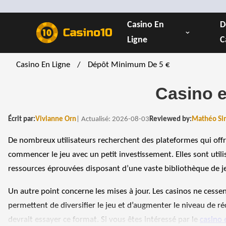
Promotions
Modes De Paiemen
Types De Jeux
Développeurs
Dépôt Minimal
Casino En
D
€5
€10
Ligne
BONUS
C
Apple Pay
Andar Bahar
Betsoft
€15
€77
Bitcoin
Arcade Games
Evolution Gaming
€20
CASHlib
Bac Bo
IGT
€25
€100
Casino En Ligne
/
Dépôt Minimum De 5 €
Dogecoin
Baccarat
Microgaming
€30
Ethereum
Bingo
NetEnt
€150
Maestro
Blackjack
Novomatic
Casino e
€200
Mastercard
Briscola
Playtech
Neosurf
Burraco
RTG
€250
Neteller
Craps
Yggdrasil Gaming
€300
PayPal
Crash Games
Écrit par:
Vivianne Orn
|
Actualisé:
2026-08-03
Reviewed by:
Mathéo S
Paysafe Card
Crazy Time
€350
Skrill
Dice
De nombreux utilisateurs recherchent des plateformes qui off
Visa
Domino
€400
Dragon Tiger
commencer le jeu avec un petit investissement. Elles sont utilis
€500
Dream Catcher
Keno
ressources éprouvées disposant d’une vaste bibliothèque de j
€750
Lightning Dice
Live Baccarat
€800
Live Blackjack
Un autre point concerne les mises à jour. Les casinos ne cess
€1000
Live Games
permettent de diversifier le jeu et d’augmenter le niveau de ré
Live Poker
€1500
Live Roulette
devrait essayer ce format. Si vous êtes intéressé par le
casino 
€1600
Live Sic Bo