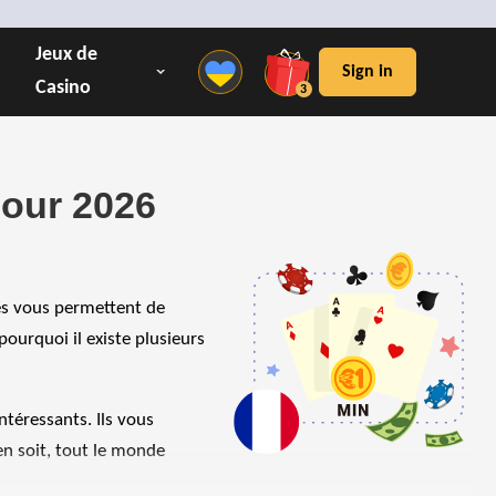
Jeux de
Sign in
Casino
3
jour 2026
es vous permettent de
pourquoi il existe plusieurs
téressants. Ils vous
en soit, tout le monde