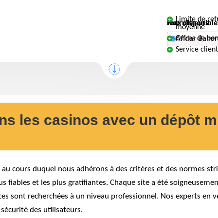
Lottery
Lotto
Limite de ret
Fournisseurs
Jeux disponible
moyenne
Mahjong
Offres de bo
Andar Bahar
Mega Ball
Service client
Monopoly
Monopoly Live
None
Poker
Roulette
s les casinos avec un dépôt m
Scopa
Scopone
Scratch Cards
Sic Bo
au cours duquel nous adhérons à des critères et des normes strict
Slingo
us fiables et les plus gratifiantes. Chaque site a été soigneuseme
Slot Machines
Solitary
nces sont recherchées à un niveau professionnel. Nos experts en vé
Sudoku
 sécurité des utilisateurs.