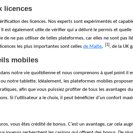
Teen Patti
x licences
Tresette
Video Poker
rification des licences. Nos experts sont expérimentés et capabl
st également utile de vérifier qui a délivré le permis et quelle es
le de ne pas utiliser de telles plateformes, car elles ne sont pas l
[1]
 licences les plus importantes sont celles
de Malte
,
, de la UK 
ils mobiles
 dans notre vie quotidienne et nous comprenons à quel point il es
u notre tablette. Idéalement, les plateformes mobiles proposent
tiques, afin que vous puissiez profiter de tous les avantages du 
ns. Si l’utilisateur a le choix, il peut bénéficier d’un confort max
We stand with people of Ukraine.
ros, vous êtes crédité de bonus. C’est un avantage, car cela aug
Russia is not “just” attacking the Ukraine people.
eux joueurs recherchent les casinos qui offrent des bonus. De plu