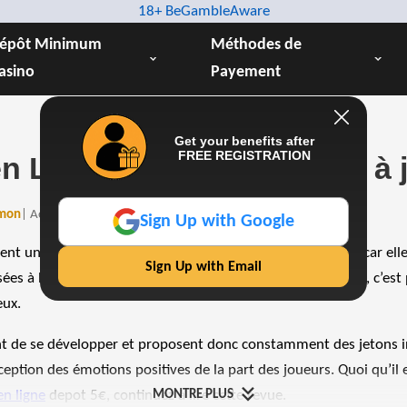
18+ BeGambleAware
t
EFFACER SÉLECTIONNÉ
EFFACER SÉLECTIONNÉ
EFFACER SÉLECTIONNÉ
EFFACER SÉLECTIONNÉ
EFFACER SÉLECTIONNÉ
épôt Minimum
Méthodes de
asino
TOURS GRATUITS
Payement
25
50
60
Get your benefits after
FREE REGISTRATION
n Ligne Depot 5€ — Mise à 
100
150
200
imon
|
Actualisé:
2026-08-03
Sign Up with Google
300
rent un depot minimum 5€. Ces offres sont intéressantes, car ell
Sign Up with Email
ées à la fois par les débutants et les joueurs expérimentés, c’est 
eux.
ent de se développer et proposent donc constamment des jetons in
ception des émotions positives de la part des joueurs. Quoi qu’il 
en ligne
depot 5€, continuez à lire cette revue.
MONTRE PLUS