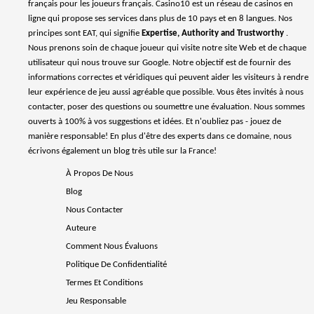
français pour les joueurs français. Casino10 est un réseau de casinos en
ligne qui propose ses services dans plus de 10 pays et en 8 langues. Nos
principes sont EAT, qui signifie
Expertise, Authority and Trustworthy
.
Nous prenons soin de chaque joueur qui visite notre site Web et de chaque
utilisateur qui nous trouve sur Google. Notre objectif est de fournir des
informations correctes et véridiques qui peuvent aider les visiteurs à rendre
leur expérience de jeu aussi agréable que possible. Vous êtes invités à nous
contacter, poser des questions ou soumettre une évaluation. Nous sommes
ouverts à 100% à vos suggestions et idées. Et n'oubliez pas - jouez de
manière responsable! En plus d'être des experts dans ce domaine, nous
écrivons également un blog très utile sur la France!
À Propos De Nous
Blog
Nous Contacter
Auteure
Comment Nous Évaluons
Politique De Confidentialité
Termes Et Conditions
Jeu Responsable