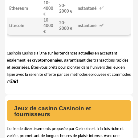
10-
20-
Ethereum
4000
Instantané
✅
2000 €
€
10-
20-
Litecoin
4000
Instantané
✅
2000 €
€
Casinoin Casino s’aligne sur les tendances actuelles en acceptant
également les
cryptomonnaies
, garantissant des transactions rapides
et sécurisées. Êtes-vous prêts pour plonger dans l’univers des jeux en
ligne avec la sérénité offerte par ces méthodes éprouvées et commodes
? 🎲🔐
Jeux de casino Casinoin et
fournisseurs
L’offre de divertissements proposée par Casinoin est à la fois riche et
variée, promettant de longues heures de plaisir intense. Avec une