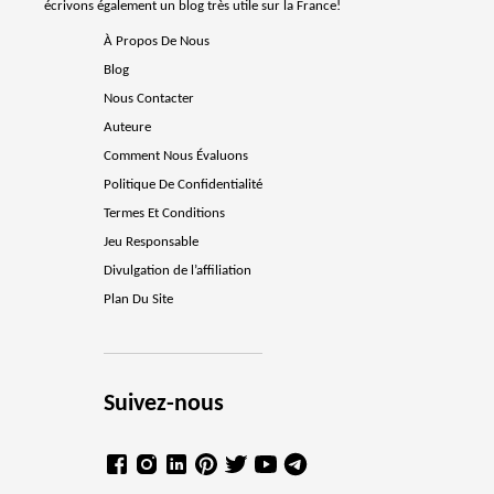
écrivons également un blog très utile sur la France!
À Propos De Nous
Blog
Nous Contacter
Auteure
Comment Nous Évaluons
Politique De Confidentialité
Termes Et Conditions
Jeu Responsable
Divulgation de l’affiliation
Plan Du Site
Suivez-nous