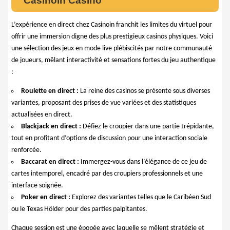
Casinoin Casino
L’expérience en direct chez Casinoin franchit les limites du virtuel pour
offrir une immersion digne des plus prestigieux casinos physiques. Voici
une sélection des jeux en mode live plébiscités par notre communauté
de joueurs, mêlant interactivité et sensations fortes du jeu authentique
:
Roulette en direct :
La reine des casinos se présente sous diverses
variantes, proposant des prises de vue variées et des statistiques
actualisées en direct.
Blackjack en direct :
Défiez le croupier dans une partie trépidante,
tout en profitant d’options de discussion pour une interaction sociale
renforcée.
Baccarat en direct :
Immergez-vous dans l’élégance de ce jeu de
cartes intemporel, encadré par des croupiers professionnels et une
interface soignée.
Poker en direct :
Explorez des variantes telles que le Caribéen Sud
ou le Texas Hölder pour des parties palpitantes.
Chaque session est une épopée avec laquelle se mêlent stratégie et