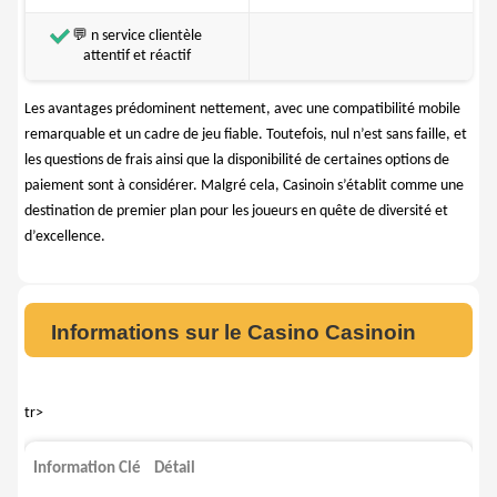
💬 n service clientèle
attentif et réactif
Les avantages prédominent nettement, avec une compatibilité mobile
remarquable et un cadre de jeu fiable. Toutefois, nul n’est sans faille, et
les questions de frais ainsi que la disponibilité de certaines options de
paiement sont à considérer. Malgré cela, Casinoin s’établit comme une
destination de premier plan pour les joueurs en quête de diversité et
d’excellence.
Informations sur le Casino Casinoin
tr>
Information Clé
Détail