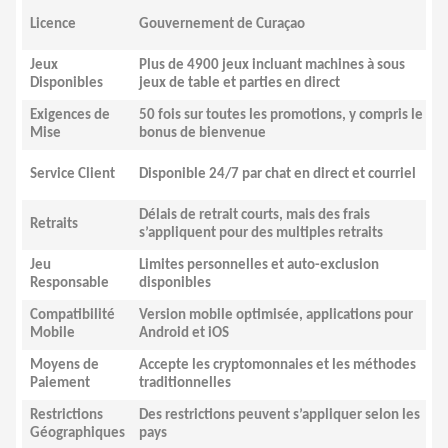
Licence
Gouvernement de Curaçao
Jeux
Plus de 4900
jeux incluant machines à sous
Disponibles
jeux de table et parties en direct
Exigences de
50 fois sur toutes les promotions, y compris le
Mise
bonus de bienvenue
Service Client
Disponible 24/7 par
chat en direct
et courriel
Délais de retrait courts, mais des frais
Retraits
s’appliquent pour des multiples retraits
Jeu
Limites personnelles et auto-exclusion
Responsable
disponibles
Compatibilité
Version mobile optimisée, applications pour
Mobile
Android et iOS
Moyens de
Accepte les cryptomonnaies et les méthodes
Paiement
traditionnelles
Restrictions
Des restrictions peuvent s’appliquer selon les
Géographiques
pays