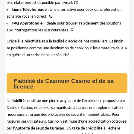
plus élaborées est disponible par e-mail. 📧
Ligne Téléphonique :
Une alternative pour ceux qui préfèrent un
échange vocal en direct. 📞
FAQ Approfondie :
Idéale pour trouver rapidement des solutions
aux interrogations les plus courantes. 💡
Grâce à la réactivité et à la facilité d’accès de nos conseillers, Casinoin
se positionne comme une destination de choix pour les amateurs de jeux
We stand with people of Ukraine.
Russia is not “just” attacking the Ukraine people.
en quête d’un cadre fiable et sécurisé.
This is a war against democratic values, human rights
and peace. We can make impact and help with our
donations.
Fiabilité de Casinoin Casino et de sa
licence
Donate Option 1
La
fiabilité
constitue une pierre angulaire de l’expérience proposée par
Donate Option 2
Casinoin Casino, et celle-ci se manifeste à travers une réglementation
rigoureuse ainsi que des protocoles de sécurité impénétrables. Pour
rassurer ses utilisateurs, Casinoin est muni d’une accréditation octroyée
par l’
Autorité de jeux de Curaçao
, un gage de crédibilité à l’échelle