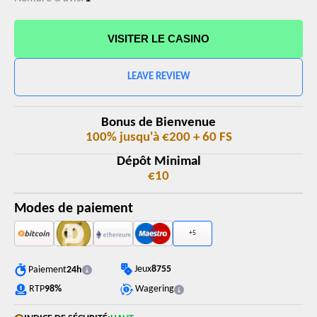
BONUS
15
votes
VISITER LE CASINO
CASINO RECOMMANDÉ
Bonus de Bienvenue
100% jusqu'à 1 BTC
LEAVE REVIEW
OBTENEZ UN
Bonus de Bienvenue
BONUS
36
votes
100% jusqu'à €200 + 60 FS
Dépôt Minimal
€10
Modes de paiement
+5
Jeux
8755
Paiement
24h
RTP
98%
Wagering