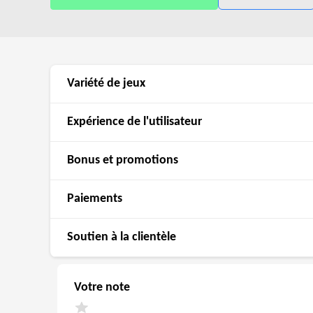
Variété de jeux
Expérience de l'utilisateur
Bonus et promotions
Paiements
Soutien à la clientèle
Votre note
5