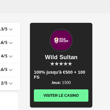
.3
/5
.6
/5
Wild Sultan
4
/5
.6
/5
100% jusqu'à €500 + 100
FS
Jeux:
1500
2
/5
VISITER LE CASINO