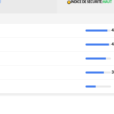
INDICE DE SÉCURITÉ:
HAUT
4
4
3