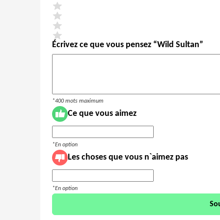
4
3
2
1
Écrivez ce que vous pensez “
Wild Sultan
”
*400 mots maximum
Ce que vous aimez
*En option
Les choses que vous n`aimez pas
*En option
Sou