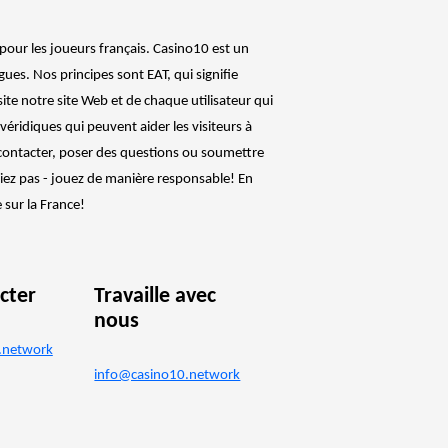
 pour les joueurs français. Casino10 est un
ues. Nos principes sont EAT, qui signifie
ite notre site Web et de chaque utilisateur qui
véridiques qui peuvent aider les visiteurs à
s contacter, poser des questions ou soumettre
iez pas - jouez de manière responsable! En
 sur la France!
cter
Travaille avec
nous
.network
info@casino10.network