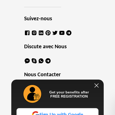
Suivez-nous
Discute avec Nous
Nous Contacter
france@casino10.network
Get your benefits after
+16469802413
FREE REGISTRATION
Travaille avec nous